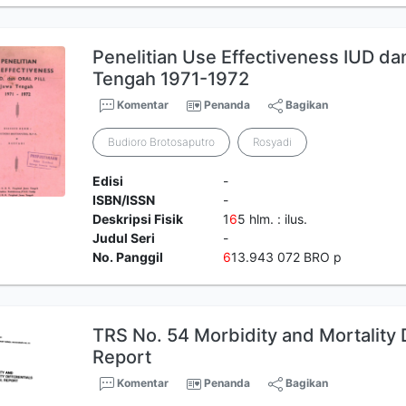
Penelitian Use Effectiveness IUD dan
Tengah 1971-1972
Komentar
Penanda
Bagikan
Budioro Brotosaputro
Rosyadi
Edisi
-
ISBN/ISSN
-
Deskripsi Fisik
1
6
5 hlm. : ilus.
Judul Seri
-
No. Panggil
6
13.943 072 BRO p
TRS No. 54 Morbidity and Mortality D
Report
Komentar
Penanda
Bagikan