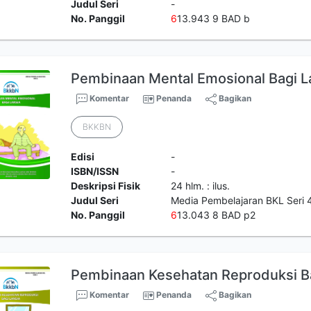
Judul Seri
-
No. Panggil
6
13.943 9 BAD b
Pembinaan Mental Emosional Bagi L
Komentar
Penanda
Bagikan
BKKBN
Edisi
-
ISBN/ISSN
-
Deskripsi Fisik
24 hlm. : ilus.
Judul Seri
Media Pembelajaran BKL Seri 
No. Panggil
6
13.043 8 BAD p2
Pembinaan Kesehatan Reproduksi Ba
Komentar
Penanda
Bagikan