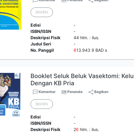
BKKBN
Edisi
-
ISBN/ISSN
-
Deskripsi Fisik
44 hlm. : ilus.
Judul Seri
-
No. Panggil
6
13.943 9 BAD s
Booklet Seluk Beluk Vasektomi: Kel
Dengan KB Pria
Komentar
Penanda
Bagikan
BKKBN
Edisi
-
ISBN/ISSN
-
Deskripsi Fisik
2
6
hlm. : ilus.