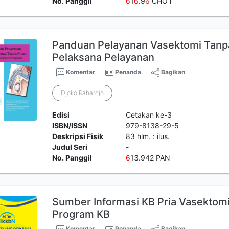
No. Panggil
6
1
6
.9
6
CHO i
Panduan Pelayanan Vasektomi Tanp
Pelaksana Pelayanan
Komentar
Penanda
Bagikan
Djoko Rahardjo
Edisi
Cetakan ke-3
ISBN/ISSN
979-8138-29-5
Deskripsi Fisik
83 hlm. : ilus.
Judul Seri
-
No. Panggil
6
13.942 PAN
Sumber Informasi KB Pria Vasektomi
Program KB
Komentar
Penanda
Bagikan