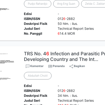
Pudjo Rahardjo
Ang Eng Suan
Zelda C. Zabla
Edisi
-
ISBN/ISSN
012
6
-2882
Deskripsi Fisik
50 hlm. : ilus.
Judul Seri
Technical Report Series
No. Panggil
6
14.4 MOR
TRS No. 4
6
Infection and Parasitic 
Developing Country and The Int…
Komentar
Penanda
Bagikan
Abdullah Cholil
Edisi
-
ISBN/ISSN
012
6
-2882
Deskripsi Fisik
34 hlm. : ilus.
Judul Seri
Technical Report Series