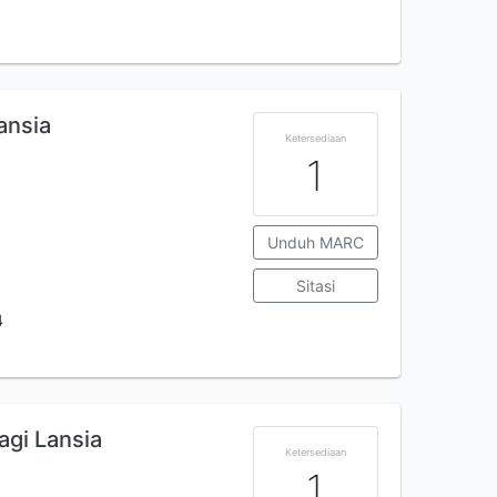
ansia
Ketersediaan
1
Unduh MARC
Sitasi
4
gi Lansia
Ketersediaan
1