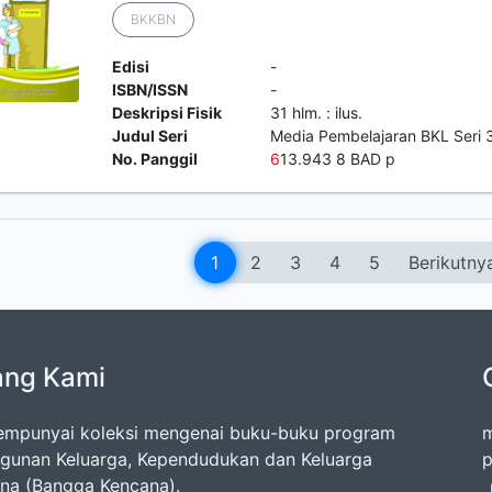
BKKBN
Edisi
-
ISBN/ISSN
-
Deskripsi Fisik
31 hlm. : ilus.
Judul Seri
Media Pembelajaran BKL Seri 
No. Panggil
6
13.943 8 BAD p
1
2
3
4
5
Berikutny
ang Kami
mpunyai koleksi mengenai buku-buku program
m
unan Keluarga, Kependudukan dan Keluarga
p
na (Bangga Kencana).