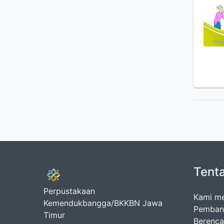
Tent
Perpustakaan
Kami me
Kemendukbangga/BKKBN Jawa
Pembang
Timur
Berenca