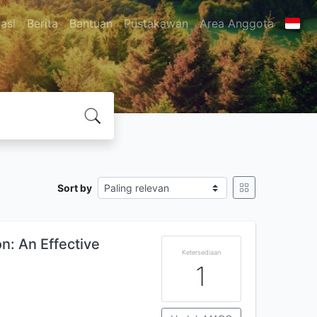
asi
Berita
Bantuan
Pustakawan
Area Anggota
Sort by
: An Effective
Ketersediaan
1