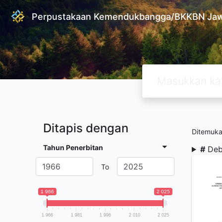
Perpustakaan Kemendukbangga/BKKBN Jaw
Ditapis dengan
Ditemuk
Tahun Penerbitan
#
Deb
To
1 966
2 025
1 966
1 981
1 996
2 010
2 025