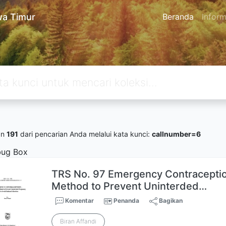
a Timur
Beranda
Inform
an
191
dari pencarian Anda melalui kata kunci:
callnumber=6
ug Box
TRS No. 97 Emergency Contraception
Method to Prevent Uninterded…
Komentar
Penanda
Bagikan
Biran Affandi