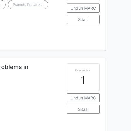
n
Pramote Prasartkul
Unduh MARC
Sitasi
Problems in
Ketersediaan
1
Unduh MARC
Sitasi