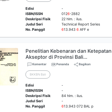
Edisi
-
ISBN/ISSN
012
6
-2882
Deskripsi Fisik
22 hlm. : ilus.
Judul Seri
Technical Report Series
No. Panggil
6
13.943
6
AFF e
Penelitian Kebenaran dan Ketepata
Akseptor di Provinsi Bali…
Komentar
Penanda
Bagikan
BKKBN Bali
Edisi
-
ISBN/ISSN
-
Deskripsi Fisik
84 hlm. : ilus.
Judul Seri
-
No. Panggil
6
13.943 072 BAL p