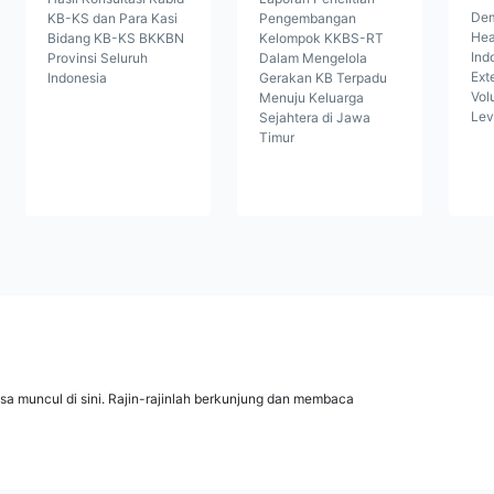
Dem
KB-KS dan Para Kasi
Pengembangan
Hea
Bidang KB-KS BKKBN
Kelompok KKBS-RT
Ind
Provinsi Seluruh
Dalam Mengelola
Ext
Indonesia
Gerakan KB Terpadu
Vol
Menuju Keluarga
Lev
Sejahtera di Jawa
Timur
isa muncul di sini. Rajin-rajinlah berkunjung dan membaca