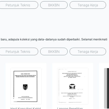
Petunjuk Teknis
BKKBN
Tenaga Kerja
 baru, adapula koleksi yang data-datanya sudah diperbaiki. Selamat menikmati
Petunjuk Teknis
BKKBN
Tenaga Kerja
Hasil Konsultasi Kabid
Laporan Penelitian