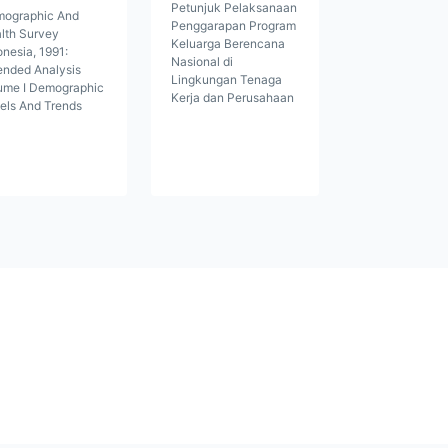
Petunjuk Pelaksanaan
ographic And
Penggarapan Program
lth Survey
Keluarga Berencana
onesia, 1991:
Nasional di
ended Analysis
Lingkungan Tenaga
ume I Demographic
Kerja dan Perusahaan
els And Trends